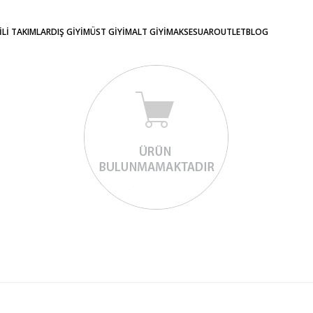
KİLİ TAKIMLAR
DIŞ GİYİM
ÜST GİYİM
ALT GİYİM
AKSESUAR
OUTLET
BLOG