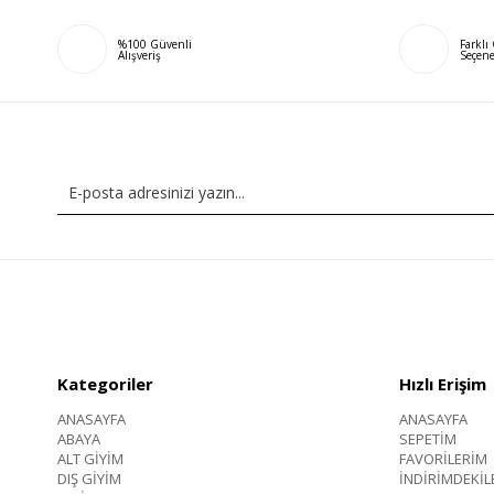
%100 Güvenli
Farkl
Alışveriş
Seçene
Kategoriler
Hızlı Erişim
ANASAYFA
ANASAYFA
ABAYA
SEPETİM
ALT GİYİM
FAVORİLERİM
DIŞ GİYİM
İNDİRİMDEKİL