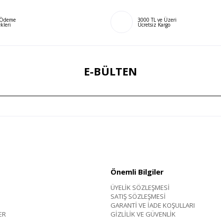
ı Ödeme
3000 TL ve Üzeri
kleri
Ücretsiz Kargo
E-BÜLTEN
Önemli Bilgiler
ÜYELİK SÖZLEŞMESİ
SATIŞ SÖZLEŞMESİ
GARANTİ VE İADE KOŞULLARI
ER
GİZLİLİK VE GÜVENLİK