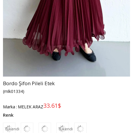
Bordo Şifon Pileli Etek
(mlk01334)
33.61$
Marka
:
MELEK ARAZ
Tükendi
Tükendi