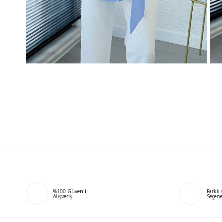
%100 Güvenli
Farkl
Alışveriş
Seçene