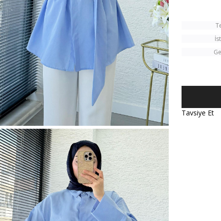
T
İs
Ge
Tavsiye Et