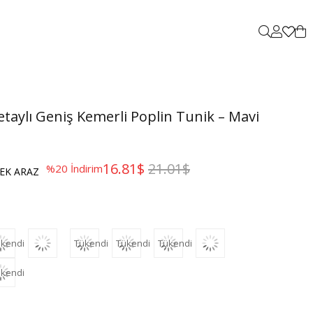
taylı Geniş Kemerli Poplin Tunik – Mavi
16.81$
21.01$
%
20
İndirim
EK ARAZ
kendi
Tükendi
Tükendi
Tükendi
kendi