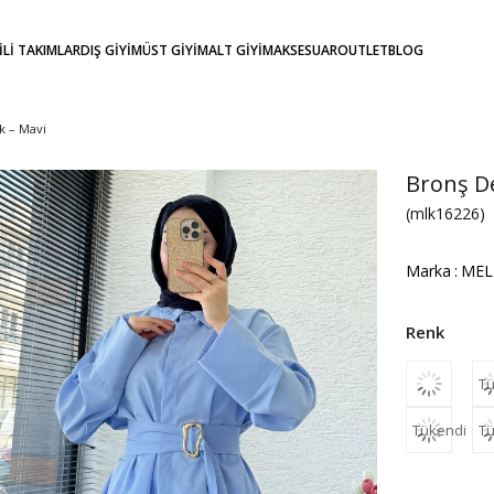
KİLİ TAKIMLAR
DIŞ GİYİM
ÜST GİYİM
ALT GİYİM
AKSESUAR
OUTLET
BLOG
k – Mavi
Bronş De
(mlk16226)
Marka
:
MEL
Tü
Tükendi
Tü