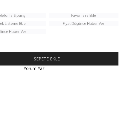
elefonla Sipariş
Favorilere Ekle
tek Listeme Ekle
Fiyat Düşünce Haber Ver
lince Haber Ver
Yorum Yaz