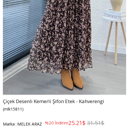
Çiçek Desenli Kemerli Şifon Etek - Kahverengi
(mlk15811)
25.21$
31.51$
%
20
İndirim
Marka
:
MELEK ARAZ