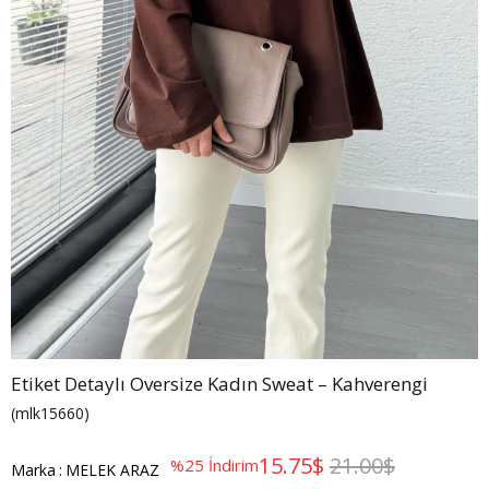
Etiket Detaylı Oversize Kadın Sweat – Kahverengi
(mlk15660)
15.75$
21.00$
%
25
İndirim
Marka
:
MELEK ARAZ