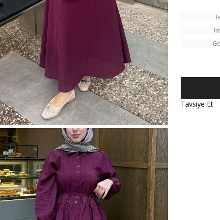
T
İs
Ge
Tavsiye Et