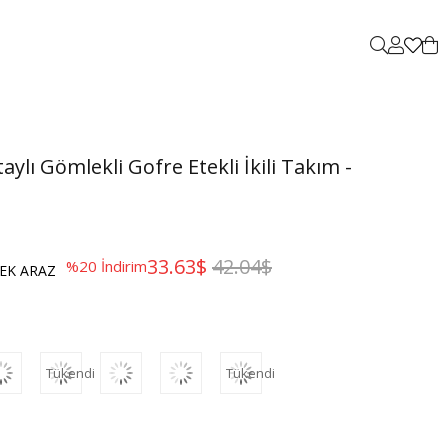
taylı Gömlekli Gofre Etekli İkili Takım -
33.63$
42.04$
%
20
İndirim
EK ARAZ
Tükendi
Tükendi