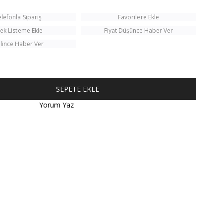
elefonla Sipariş
Favorilere Ekle
tek Listeme Ekle
Fiyat Düşünce Haber Ver
lince Haber Ver
Yorum Yaz