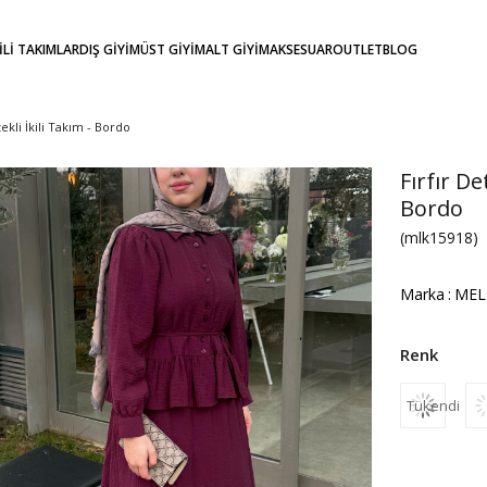
KİLİ TAKIMLAR
DIŞ GİYİM
ÜST GİYİM
ALT GİYİM
AKSESUAR
OUTLET
BLOG
ekli İkili Takım - Bordo
Fırfır De
Bordo
(mlk15918)
Marka
:
MEL
Tükendi