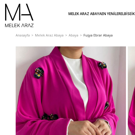
MELEK ARAZ ABAYA
EN YENİLER
ELBİSE
İ
Anasayfa
Melek Araz Abaya
Abaya
Fuşya Ebrar Abaya