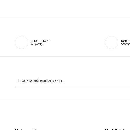
%100 Güvenli
Farkl
Alışveriş
Seçene