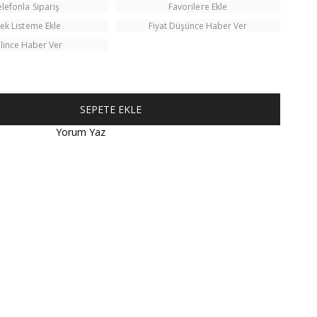
elefonla Sipariş
Favorilere Ekle
tek Listeme Ekle
Fiyat Düşünce Haber Ver
lince Haber Ver
Yorum Yaz