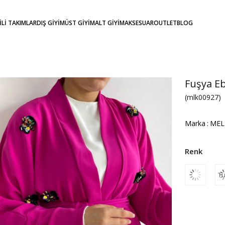
KİLİ TAKIMLAR
DIŞ GİYİM
ÜST GİYİM
ALT GİYİM
AKSESUAR
OUTLET
BLOG
Fuşya E
(mlk00927)
Marka
:
MEL
Tü