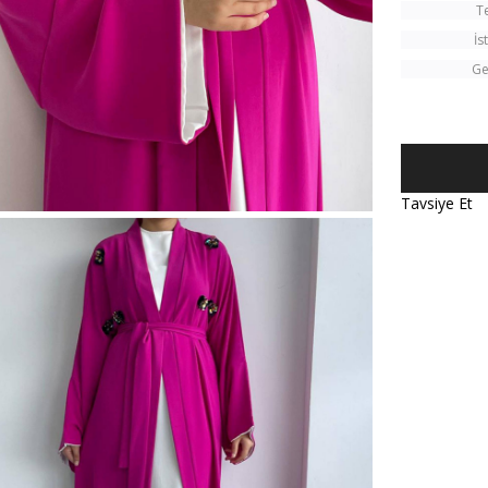
T
İs
Ge
Tavsiye Et