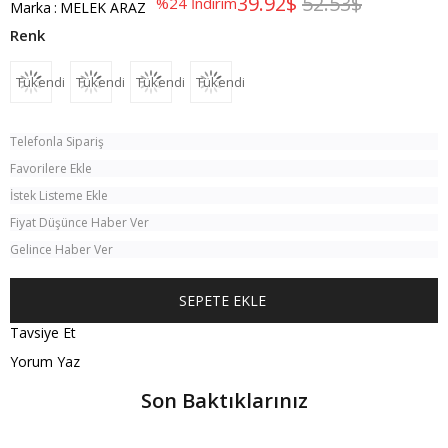
39.92$
52.53$
%
24
İndirim
Marka
:
MELEK ARAZ
Tükendi
Tükendi
Tükendi
Tükendi
Telefonla Sipariş
Favorilere Ekle
İstek Listeme Ekle
Fiyat Düşünce Haber Ver
Gelince Haber Ver
Tavsiye Et
Yorum Yaz
Son Baktıklarınız