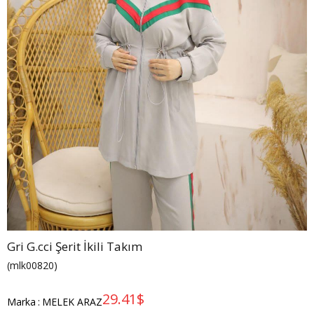
Gri G.cci Şerit İkili Takım
(mlk00820)
29.41$
Marka
:
MELEK ARAZ