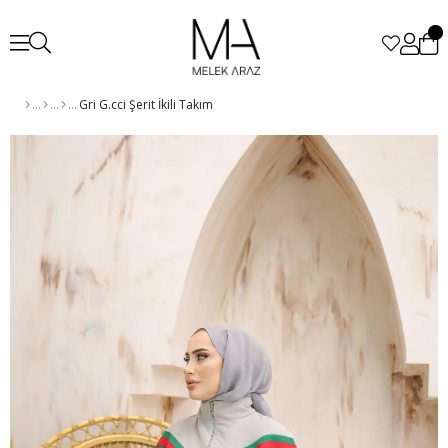
Gri G.cci Şerit İkili Takım