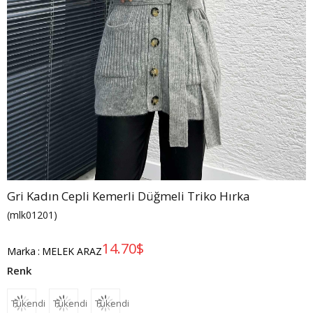
Gri Kadın Cepli Kemerli Düğmeli Triko Hırka
(mlk01201)
14.70$
Marka
:
MELEK ARAZ
Tükendi
Tükendi
Tükendi