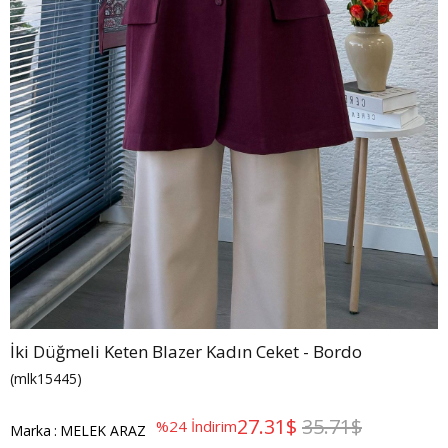
İki Düğmeli Keten Blazer Kadın Ceket - Bordo
(mlk15445)
27.31$
35.71$
%
24
İndirim
Marka
:
MELEK ARAZ