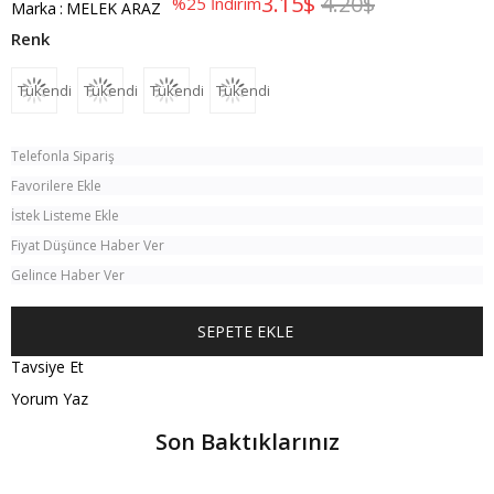
3.15$
4.20$
%
25
İndirim
Marka
:
MELEK ARAZ
Tükendi
Tükendi
Tükendi
Tükendi
Telefonla Sipariş
Favorilere Ekle
İstek Listeme Ekle
Fiyat Düşünce Haber Ver
Gelince Haber Ver
Tavsiye Et
Yorum Yaz
Son Baktıklarınız