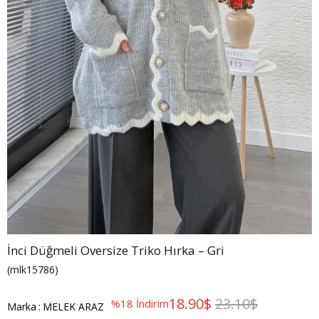
İnci Düğmeli Oversize Triko Hırka – Gri
(mlk15786)
18.90$
23.10$
%
18
İndirim
Marka
:
MELEK ARAZ