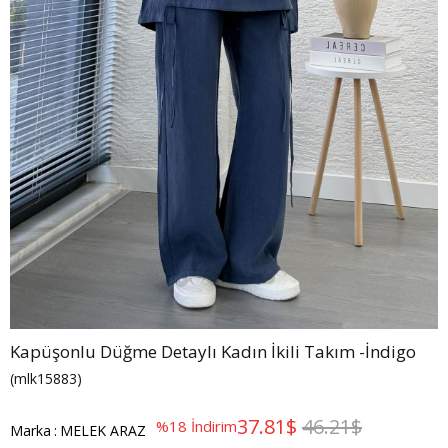
Kapüşonlu Düğme Detaylı Kadın İkili Takım -İndigo
(mlk15883)
37.81$
46.21$
%
18
İndirim
Marka
:
MELEK ARAZ