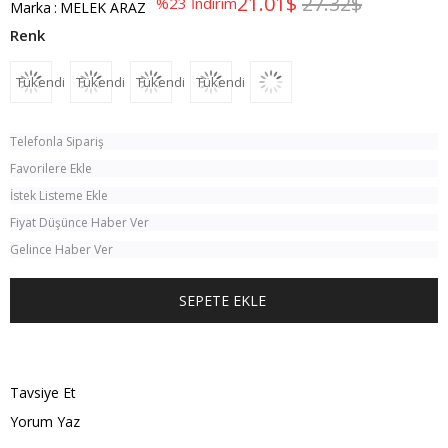
21.01$
27.32$
%
23
İndirim
Marka
:
MELEK ARAZ
Tükendi
Tükendi
Tükendi
Tükendi
Telefonla Sipariş
Favorilere Ekle
İstek Listeme Ekle
Fiyat Düşünce Haber Ver
Gelince Haber Ver
TÜM KOMBINI SATIN AL
Tavsiye Et
Yorum Yaz