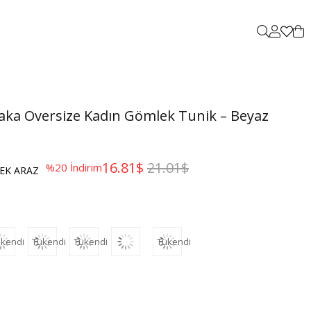
aka Oversize Kadın Gömlek Tunik – Beyaz
16.81$
21.01$
%
20
İndirim
EK ARAZ
kendi
Tükendi
Tükendi
Tükendi