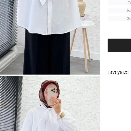
T
İs
Ge
Tavsiye Et