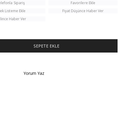
elefonla Sipariş
Favorilere Ekle
tek Listeme Ekle
Fiyat Düşünce Haber Ver
lince Haber Ver
TÜM KOMBINI SATIN AL
Yorum Yaz