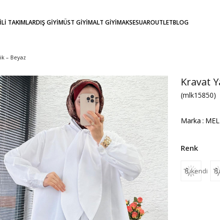
KİLİ TAKIMLAR
DIŞ GİYİM
ÜST GİYİM
ALT GİYİM
AKSESUAR
OUTLET
BLOG
ik – Beyaz
Kravat Y
(mlk15850)
Marka
:
MEL
Tükendi
Tü