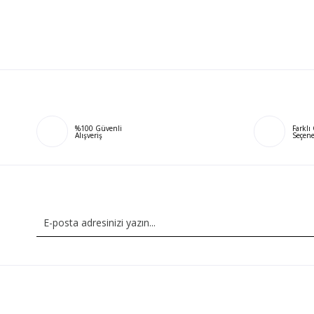
%100 Güvenli
Farkl
Alışveriş
Seçene