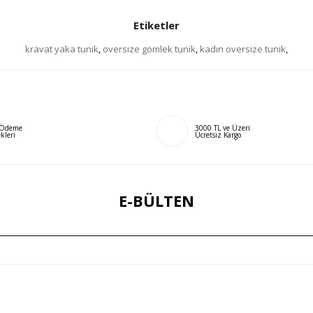
Etiketler
kravat yaka tunik
,
oversize gömlek tunik
,
kadın oversize tunik
,
ı Ödeme
3000 TL ve Üzeri
kleri
Ücretsiz Kargo
E-BÜLTEN