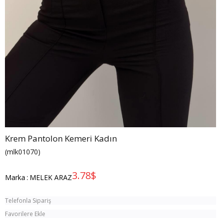
Krem Pantolon Kemeri Kadın
(mlk01070)
3.78$
Marka
:
MELEK ARAZ
Telefonla Sipariş
Favorilere Ekle