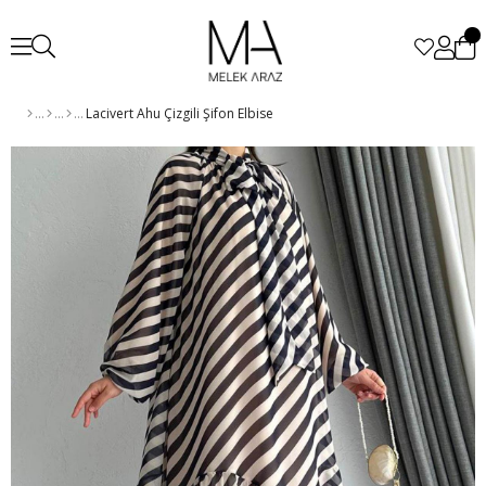
Lacivert Ahu Çizgili Şifon Elbise