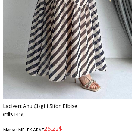
Lacivert Ahu Çizgili Şifon Elbise
(mlk01449)
25.22$
Marka
:
MELEK ARAZ