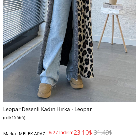
Leopar Desenli Kadın Hırka - Leopar
(mlk15666)
23.10$
31.49$
%
27
İndirim
Marka
:
MELEK ARAZ