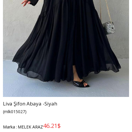
Liva Şifon Abaya -Siyah
(mlk015027)
46.21$
Marka
:
MELEK ARAZ