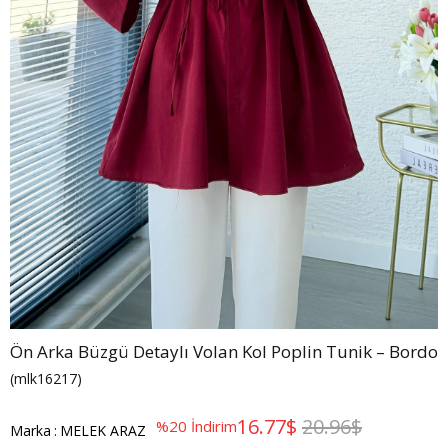
Ön Arka Büzgü Detaylı Volan Kol Poplin Tunik – Bordo
(mlk16217)
16.77$
20.96$
%
20
İndirim
Marka
:
MELEK ARAZ