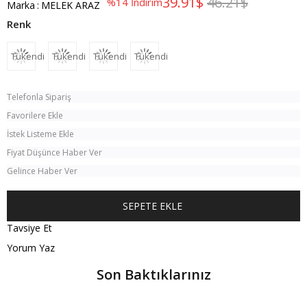
39.91$
46.21$
%
14
İndirim
Marka
:
MELEK ARAZ
Tükendi
Tükendi
Tükendi
Tükendi
Telefonla Sipariş
Favorilere Ekle
İstek Listeme Ekle
Fiyat Düşünce Haber Ver
Gelince Haber Ver
Tavsiye Et
Yorum Yaz
Son Baktıklarınız