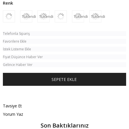
Tükendi
Tükendi
Tükendi
Tükendi
Telefonla Sipariş
Favorilere Ekle
İstek Listeme Ekle
Fiyat Düşünce Haber Ver
Gelince Haber Ver
TÜM KOMBINI SATIN AL
Tavsiye Et
Yorum Yaz
Son Baktıklarınız