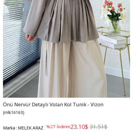
Önü Nervür Detaylı Volan Kol Tunik - Vizon
(mlk16163)
23.10$
31.51$
%
27
İndirim
Marka
:
MELEK ARAZ