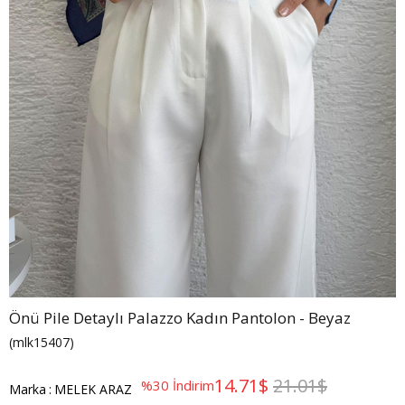
Önü Pile Detaylı Palazzo Kadın Pantolon - Beyaz
(mlk15407)
14.71$
21.01$
%
30
İndirim
Marka
:
MELEK ARAZ