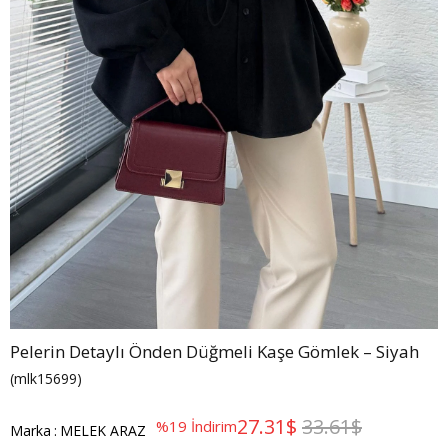
Pelerin Detaylı Önden Düğmeli Kaşe Gömlek – Siyah
(mlk15699)
27.31$
33.61$
%
19
İndirim
Marka
:
MELEK ARAZ