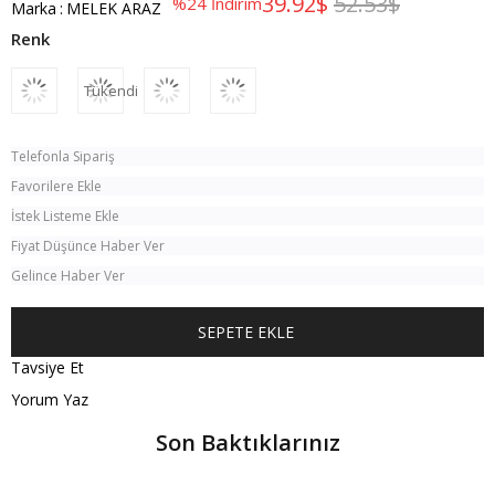
39.92$
52.53$
%
24
İndirim
Marka
:
MELEK ARAZ
Tükendi
Telefonla Sipariş
Favorilere Ekle
İstek Listeme Ekle
Fiyat Düşünce Haber Ver
Gelince Haber Ver
Tavsiye Et
Yorum Yaz
Son Baktıklarınız