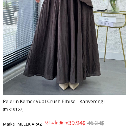
Pelerin Kemer Vual Crush Elbise - Kahverengi
(mlk16167)
39.94$
46.24$
%
14
İndirim
Marka
:
MELEK ARAZ