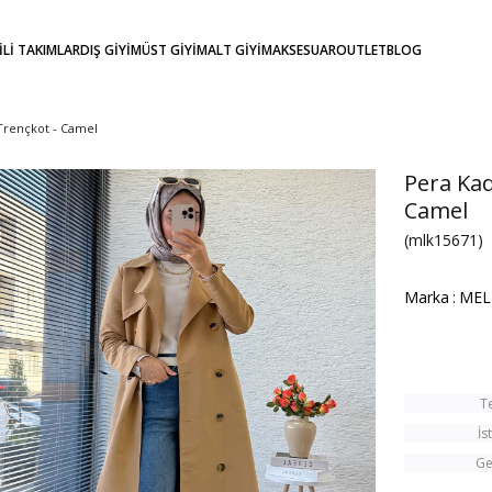
KİLİ TAKIMLAR
DIŞ GİYİM
ÜST GİYİM
ALT GİYİM
AKSESUAR
OUTLET
BLOG
Trençkot - Camel
Pera Kad
Camel
(mlk15671)
Marka
:
MEL
T
İs
Ge