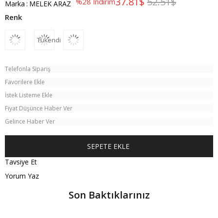
37.81$
52.51$
%
28
İndirim
Marka
:
MELEK ARAZ
Tükendi
Telefonla Sipariş
Favorilere Ekle
İstek Listeme Ekle
Fiyat Düşünce Haber Ver
Gelince Haber Ver
Tavsiye Et
Yorum Yaz
Son Baktıklarınız