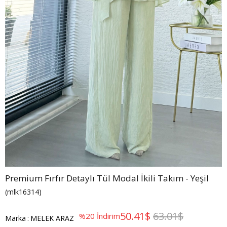
Premium Fırfır Detaylı Tül Modal İkili Takım - Yeşil
(mlk16314)
50.41$
63.01$
%
20
İndirim
Marka
:
MELEK ARAZ