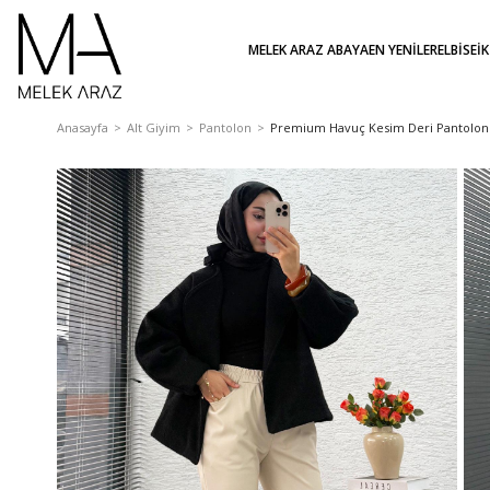
MELEK ARAZ ABAYA
EN YENİLER
ELBİSE
İ
Anasayfa
Alt Giyim
Pantolon
Premium Havuç Kesim Deri Pantolon