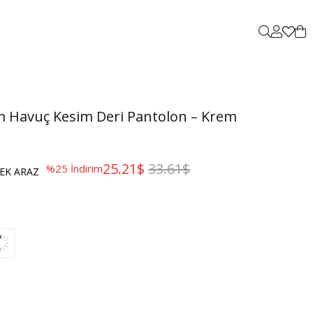
 Havuç Kesim Deri Pantolon – Krem
25.21$
33.61$
%
25
İndirim
EK ARAZ