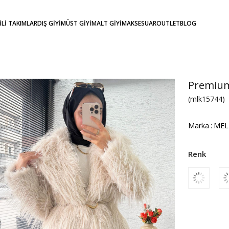
KİLİ TAKIMLAR
DIŞ GİYİM
ÜST GİYİM
ALT GİYİM
AKSESUAR
OUTLET
BLOG
Premium
(mlk15744)
Marka
:
MEL