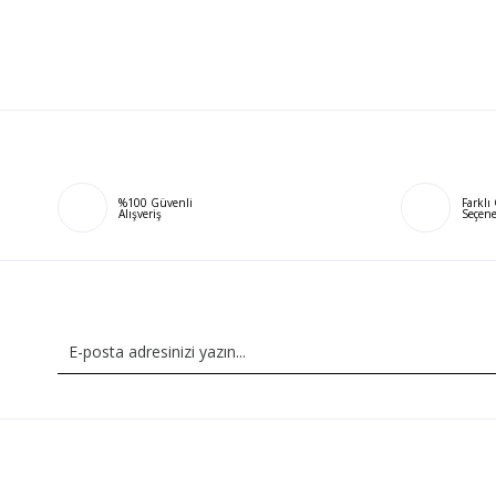
%100 Güvenli
Farkl
Alışveriş
Seçene