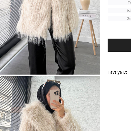
T
İs
Ge
Tavsiye Et