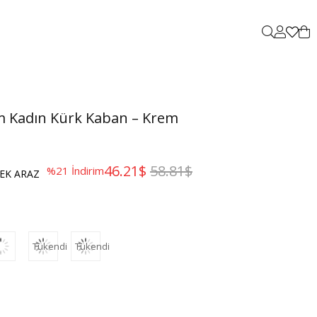
 Kadın Kürk Kaban – Krem
46.21$
58.81$
%
21
İndirim
EK ARAZ
Tükendi
Tükendi