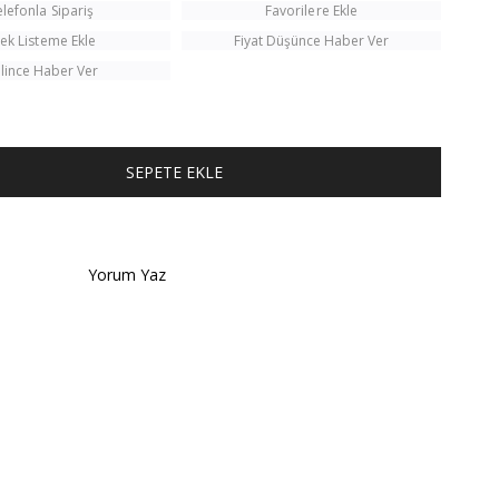
elefonla Sipariş
Favorilere Ekle
tek Listeme Ekle
Fiyat Düşünce Haber Ver
lince Haber Ver
TÜM KOMBINI SATIN AL
Yorum Yaz