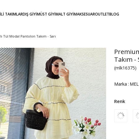
KİLİ TAKIMLAR
DIŞ GİYİM
ÜST GİYİM
ALT GİYİM
AKSESUAR
OUTLET
BLOG
ı Tül Modal Pantolon Takım - Sarı
Premium 
Takım - 
(mlk16375)
Marka
:
MEL