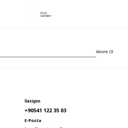
Hızlı
Gönderi
Abone Ol
İletişim
+90541 122 35 03
E-Posta