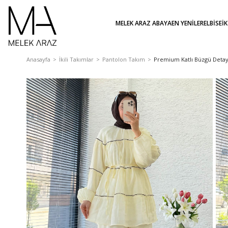
MELEK ARAZ ABAYA
EN YENİLER
ELBİSE
İ
Anasayfa
İkili Takımlar
Pantolon Takım
Premium Katlı Büzgü Detayl