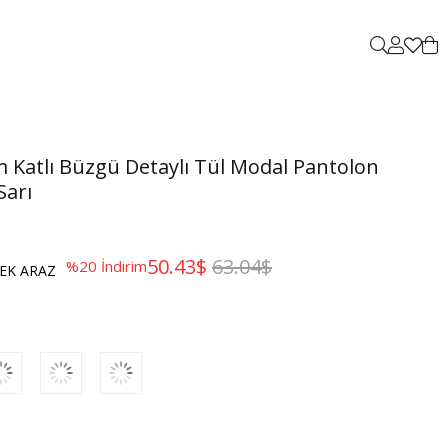
Katlı Büzgü Detaylı Tül Modal Pantolon
Sarı
50.43$
63.04$
%
20
İndirim
EK ARAZ