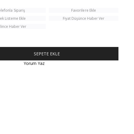
elefonla Sipariş
Favorilere Ekle
tek Listeme Ekle
Fiyat Düşünce Haber Ver
lince Haber Ver
Yorum Yaz