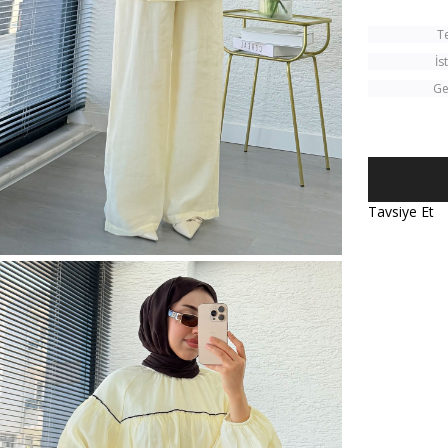
T
İs
Ge
Tavsiye Et