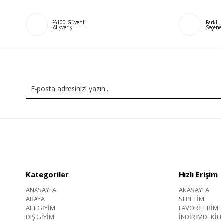
%100 Güvenli
Farkl
Alışveriş
Seçene
Kategoriler
Hızlı Erişim
ANASAYFA
ANASAYFA
ABAYA
SEPETİM
ALT GİYİM
FAVORİLERİM
DIŞ GİYİM
İNDİRİMDEKİL