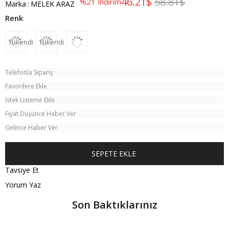
46.21$
58.81$
%
21
İndirim
Marka
:
MELEK ARAZ
Tükendi
Tükendi
Telefonla Sipariş
Favorilere Ekle
İstek Listeme Ekle
Fiyat Düşünce Haber Ver
Gelince Haber Ver
Tavsiye Et
Yorum Yaz
Son Baktıklarınız