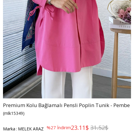
Premium Kolu Bağlamalı Pensli Poplin Tunik - Pembe
(mlk15349)
23.11$
31.52$
%
27
İndirim
Marka
:
MELEK ARAZ