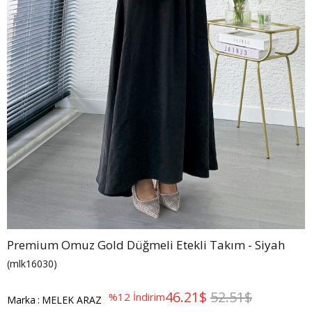
Premium Omuz Gold Düğmeli Etekli Takım - Siyah
(mlk16030)
46.21$
52.51$
%
12
İndirim
Marka
:
MELEK ARAZ