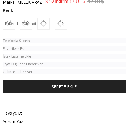
37.81$
42.01$
%
10
İndirim
Marka
:
MELEK ARAZ
Tükendi
Tükendi
Telefonla Sipariş
Favorilere Ekle
İstek Listeme Ekle
Fiyat Düşünce Haber Ver
Gelince Haber Ver
TÜM KOMBINI SATIN AL
Tavsiye Et
Yorum Yaz