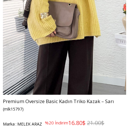
Premium Oversize Basic Kadın Triko Kazak – Sarı
(mlk15797)
16.80$
21.00$
%
20
İndirim
Marka
:
MELEK ARAZ