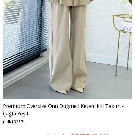
Premıum Oversize Önü Düğmeli Keten İkili Takım -
Çağla Yeşili
(mlk16235)