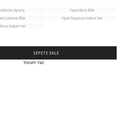
elefonla Sipariş
Favorilere Ekle
tek Listeme Ekle
Fiyat Düşünce Haber Ver
lince Haber Ver
Yorum Yaz