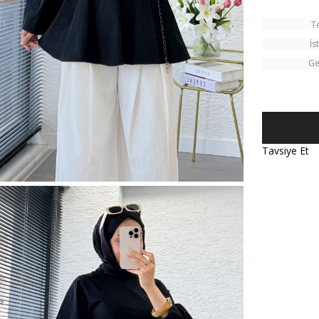
T
İs
Ge
Tavsiye Et