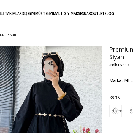
KİLİ TAKIMLAR
DIŞ GİYİM
ÜST GİYİM
ALT GİYİM
AKSESUAR
OUTLET
BLOG
uz - Siyah
Premium 
Siyah
(mlk16337)
Marka
:
MEL
Tükendi