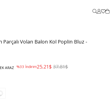
Parçalı Volan Balon Kol Poplin Bluz -
25.21$
37.81$
%
33
İndirim
EK ARAZ