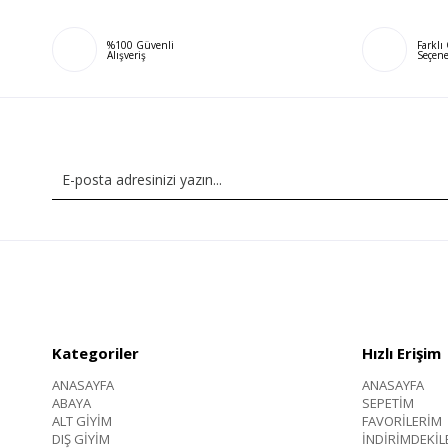
%100 Güvenli
Farkl
Alışveriş
Seçene
Kategoriler
Hızlı Erişim
ANASAYFA
ANASAYFA
ABAYA
SEPETİM
ALT GİYİM
FAVORİLERİM
DIŞ GİYİM
İNDİRİMDEKİL