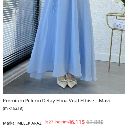
Premium Pelerin Detay Elina Vual Elbise – Mavi
(mlk16218)
46.11$
62.88$
%
27
İndirim
Marka
:
MELEK ARAZ