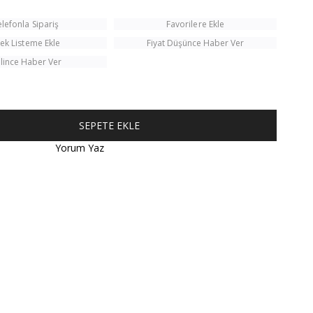
elefonla Sipariş
Favorilere Ekle
tek Listeme Ekle
Fiyat Düşünce Haber Ver
lince Haber Ver
Yorum Yaz