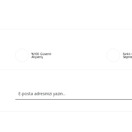
%100 Güvenli
Farkl
Alışveriş
Seçene