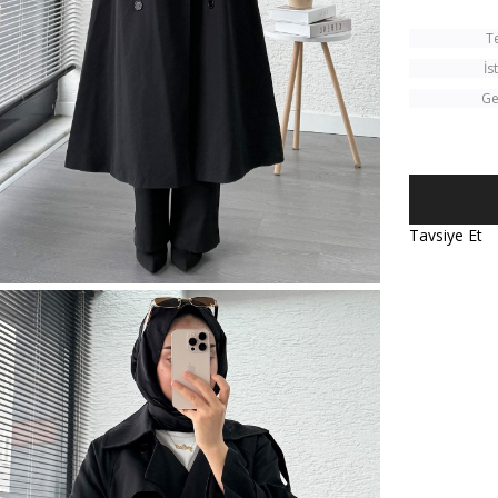
T
İs
Ge
Tavsiye Et