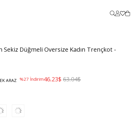
 Sekiz Düğmeli Oversize Kadın Trençkot -
46.23$
63.04$
%
27
İndirim
EK ARAZ