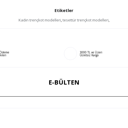
Etiketler
Kadın trençkot modelleri
,
tesettür trençkot modelleri
,
ı Ödeme
3000 TL ve Üzeri
kleri
Ücretsiz Kargo
E-BÜLTEN