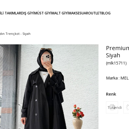
KİLİ TAKIMLAR
DIŞ GİYİM
ÜST GİYİM
ALT GİYİM
AKSESUAR
OUTLET
BLOG
ın Trençkot - Siyah
Premium
Siyah
(mlk15711)
Marka
:
MEL
Tükendi