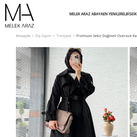
MELEK ARAZ ABAYA
EN YENİLER
ELBİSE
İ
Anasayfa
Dış Giyim
Trençkot
Premium Sekiz Düğmeli Oversize Kad