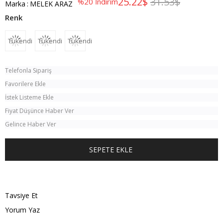
25.22$
31.53$
%
20
İndirim
Marka
:
MELEK ARAZ
Tükendi
Tükendi
Tükendi
Telefonla Sipariş
Favorilere Ekle
İstek Listeme Ekle
Fiyat Düşünce Haber Ver
Gelince Haber Ver
TÜM KOMBINI SATIN AL
Tavsiye Et
Yorum Yaz