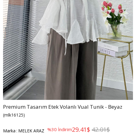
Premium Tasarım Etek Volanlı Vual Tunik - Beyaz
(mlk16125)
29.41$
42.01$
%
30
İndirim
Marka
:
MELEK ARAZ