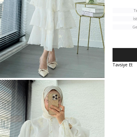
T
İs
Ge
Tavsiye Et