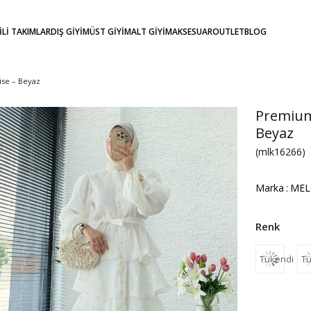
KİLİ TAKIMLAR
DIŞ GİYİM
ÜST GİYİM
ALT GİYİM
AKSESUAR
OUTLET
BLOG
ise – Beyaz
Premium 
Beyaz
(mlk16266)
Marka
:
MEL
Tükendi
Tü