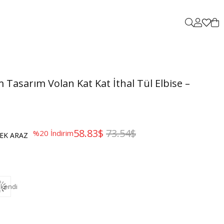
Tasarım Volan Kat Kat İthal Tül Elbise –
58.83$
73.54$
%
20
İndirim
EK ARAZ
kendi