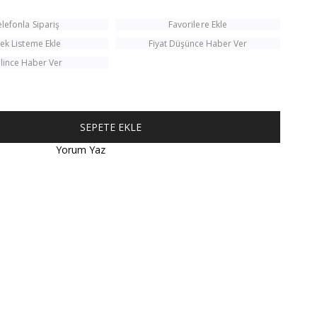
elefonla Sipariş
Favorilere Ekle
tek Listeme Ekle
Fiyat Düşünce Haber Ver
lince Haber Ver
Yorum Yaz