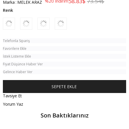
58.83$
73.54$
%
20
İndirim
Marka
:
MELEK ARAZ
Telefonla Sipariş
Favorilere Ekle
İstek Listeme Ekle
Fiyat Düşünce Haber Ver
Gelince Haber Ver
Tavsiye Et
Yorum Yaz
Son Baktıklarınız