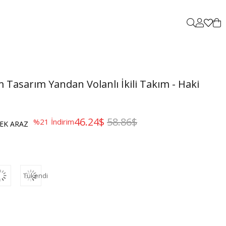
Tasarım Yandan Volanlı İkili Takım - Haki
46.24$
58.86$
%
21
İndirim
EK ARAZ
Tükendi