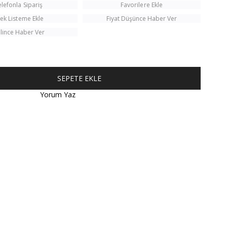
elefonla Sipariş
Favorilere Ekle
tek Listeme Ekle
Fiyat Düşünce Haber Ver
lince Haber Ver
Yorum Yaz