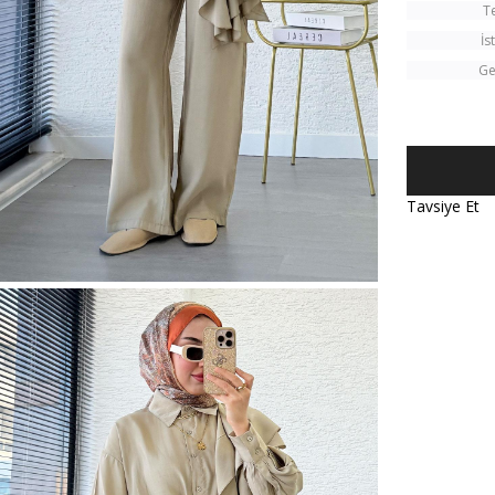
T
İs
Ge
Tavsiye Et