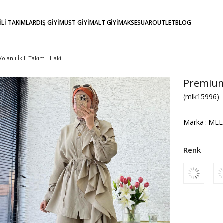
KİLİ TAKIMLAR
DIŞ GİYİM
ÜST GİYİM
ALT GİYİM
AKSESUAR
OUTLET
BLOG
anlı İkili Takım - Haki
Premium 
(mlk15996)
Marka
:
MEL