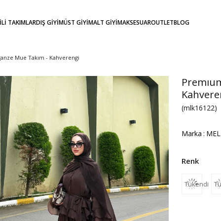
KİLİ TAKIMLAR
DIŞ GİYİM
ÜST GİYİM
ALT GİYİM
AKSESUAR
OUTLET
BLOG
ganze Mue Takım - Kahverengi
Premıum
Kahvere
(mlk16122)
Marka
:
MEL
Tükendi
Tü