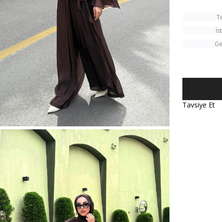
T
İs
Ge
Tavsiye Et