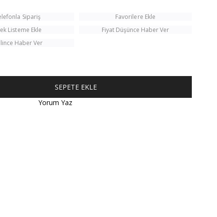
elefonla Sipariş
Favorilere Ekle
tek Listeme Ekle
Fiyat Düşünce Haber Ver
lince Haber Ver
Yorum Yaz