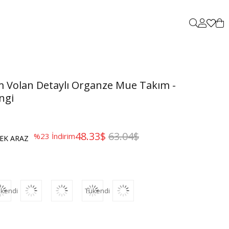
 Volan Detaylı Organze Mue Takım -
ngi
48.33$
63.04$
%
23
İndirim
EK ARAZ
kendi
Tükendi