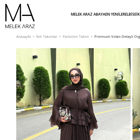
MELEK ARAZ ABAYA
EN YENİLER
ELBİSE
İ
Anasayfa
İkili Takımlar
Pantolon Takım
Premıum Volan Detaylı Or