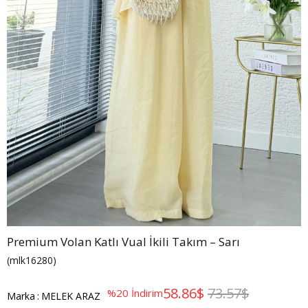
Premium Volan Katlı Vual İkili Takım – Sarı
(mlk16280)
58.86$
73.57$
%
20
İndirim
Marka
:
MELEK ARAZ