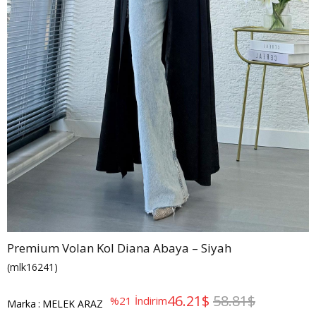
Premium Volan Kol Diana Abaya – Siyah
(mlk16241)
46.21$
58.81$
%
21
İndirim
Marka
:
MELEK ARAZ